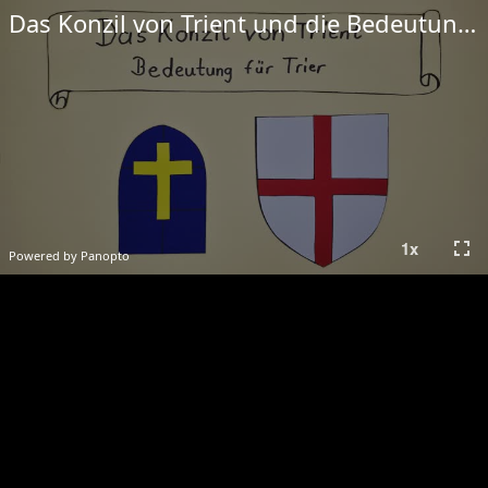
Das Konzil von Trient und die Bedeutung für Trier
fullscreen
1
x
Powered by Panopto